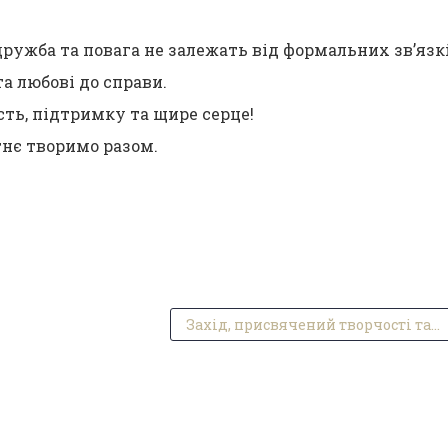
 дружба та повага не залежать від формальних зв’язкі
та любові до справи.
ть, підтримку та щире серце!
нє творимо разом.
Захід, присвячений творчості талановитого поета Богдана Томенчука.