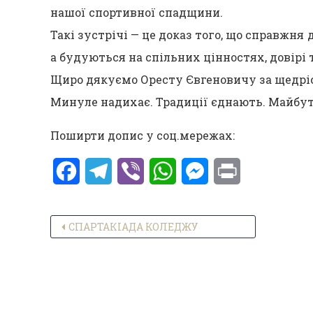
нашої спортивної спадщини.
Такі зустрічі — це доказ того, що справжня
а будуються на спільних цінностях, довірі 
Щиро дякуємо Оресту Євгеновичу за щедріс
Минуле надихає. Традиції єднають. Майбут
Поширти допис у соц.мережах:
Facebook
Telegram
Viber
WhatsApp
Messenger
Print
Навігація записів
СПАРТАКІАДА КОЛЕДЖУ