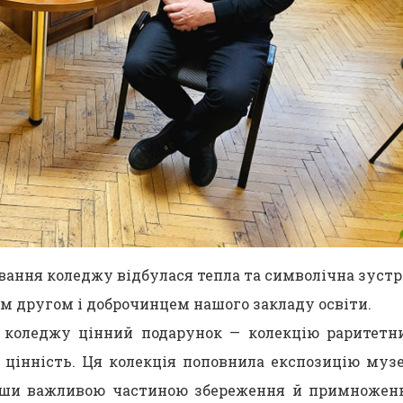
вання коледжу відбулася тепла та символічна зустр
м другом і доброчинцем нашого закладу освіти.
 коледжу цінний подарунок — колекцію раритетн
у цінність. Ця колекція поповнила експозицію муз
тавши важливою частиною збереження й примножен