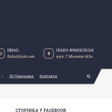
EMAIL
ІВАНО-ФРАНКІВСЬК
fizkol@ukr.net
вул. Г.Мазепи 142а
3D Панорама
Контакти
СТОРІНКА У FACEBOOK