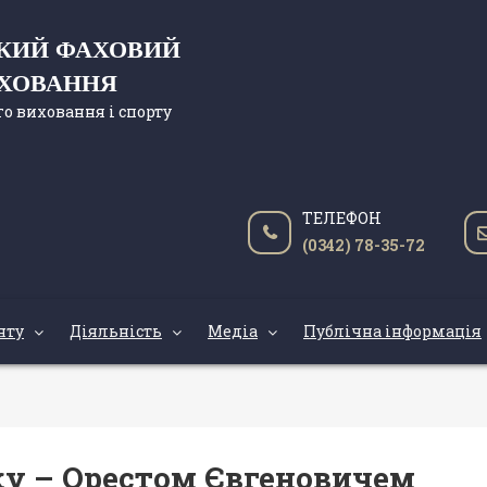
ЬКИЙ ФАХОВИЙ
ИХОВАННЯ
о виховання і спорту
ТЕЛЕФОН
(0342) 78-35-72
нту
Діяльність
Медіа
Публічна інформація
жу – Орестом Євгеновичем