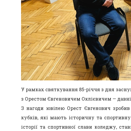
У рамках святкування 85-річчя з дня засну
з Орестом Євгеновичем Оклієвичем — давні
З нагоди ювілею Орест Євгенович зробив
кубків, які мають історичну та спортивн
історії та спортивної слави коледжу, с