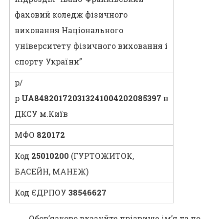
фаховий коледж фізичного
виховання Національного
університету фізичного виховання і
спорту України”
р/
р
UA848201720313241004202085397
в
ДКСУ м.Київ
МФО
820172
Код
25010200
(ГУРТОЖИТОК,
БАСЕЙН, МАНЕЖ)
Код ЄДРПОУ
38546627
Обов’язково вказуйте прізвище ім’я та по