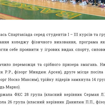
ась Спартакіада серед студентів І – ІІІ курсів та гр
ання коледжу фізичного виховання, програма як
огли себе проявити у ігрових видах спорту, силови
ачило переможця та срібного призера змагань. Н
к Р.Р., фізорг Миндюк Арсен), друге місце посіла 
зорг Носко Максим), трійку лідерів замкнула 14 гру
дь Марко).
ржала ФКС 28 група (класний керівник Серман Л.В
ола 26 група (класний керівник Данилюк П.П., фізо