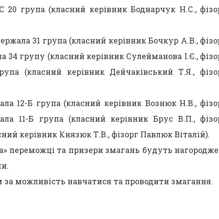
 20 група (класний керівник Боднарчук Н.С., фізо
держала 31 група (класний керівник Бочкур А.В., фізо
 34 групу (класний керівник Сулейманова І.Є., фізо
рупа (класний керівник Дейчаківський Т.Я., фізо
ла 12-Б група (класний керівник Вознюк Н.В., фізо
ла 11-Б група (класний керівник Брус В.П., фізо
асний керівник Князюк Т.В., фізорг Павлюк Віталій).
ка» переможці та призери змагань будуть нагородже
и.
за можливість навчатися та проводити змагання.