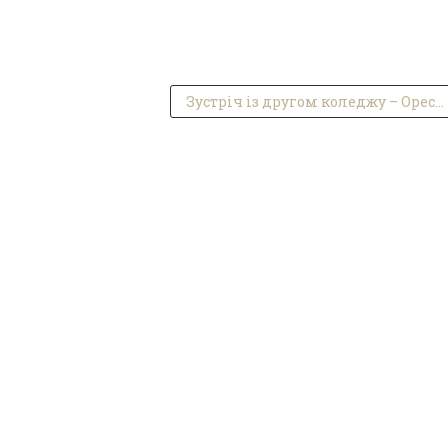
Зустріч із другом коледжу – Орестом Євгеновичем Оклієвичем.