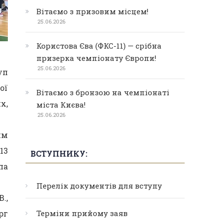
Вітаємо з призовим місцем!
25.06.2026
Користова Єва (ФКС-11) — срібна
призерка чемпіонату Європи!
25.06.2026
уп
ої
Вітаємо з бронзою на чемпіонаті
х,
міста Києва!
25.06.2026
им
13
ВСТУПНИКУ:
па
Перелік документів для вступу
.,
Терміни прийому заяв
рг