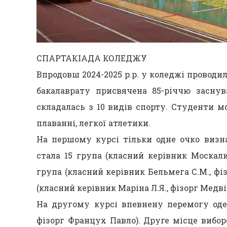
СПАРТАКІАДА КОЛЕДЖУ
Впродовш 2024-2025 р.р. у коледжі проводил
бакалаврату присвячена 85-річчю заснув
складалась з 10 видів спорту. Студенти м
плаванні, легкої атлетики.
На першому курсі тільки одне очко визн
стала 15 група (класний керівник Москали
група (класний керівник Бельмега С.М., фі
(класний керівник Маріна Л.Я., фізорг Медві
На другому курсі впевнену перемогу оде
фізорг Францух Павло). Друге місце вибор