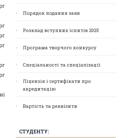
рг
Порядок подання заяв
рг
Розклад вступних іспитів 2025
рг
рг
Програма творчого конкурсу
Спеціальності та спеціалізації
рг
рг
Ліцензія і сертифікати про
акредитацію
ні
Вартість та реквізити
СТУДЕНТУ: