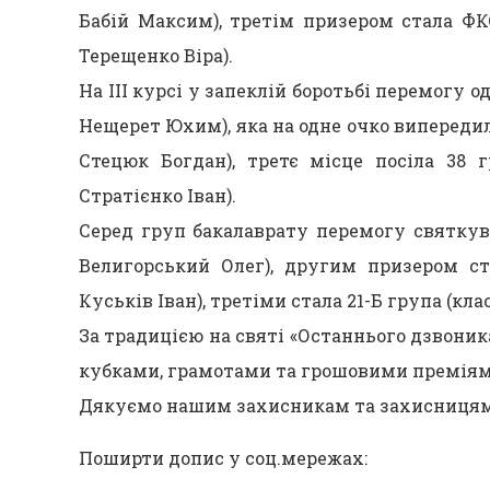
Бабій Максим), третім призером стала ФКС
Терещенко Віра).
На ІІІ курсі у запеклій боротьбі перемогу о
Нещерет Юхим), яка на одне очко випередила
Стецюк Богдан), третє місце посіла 38 г
Стратієнко Іван).
Серед груп бакалаврату перемогу святкува
Велигорський Олег), другим призером ста
Куськів Іван), третіми стала 21-Б група (кл
За традицією на святі «Останнього дзвони
кубками, грамотами та грошовими преміям
Дякуємо нашим захисникам та захисницям 
Поширти допис у соц.мережах: