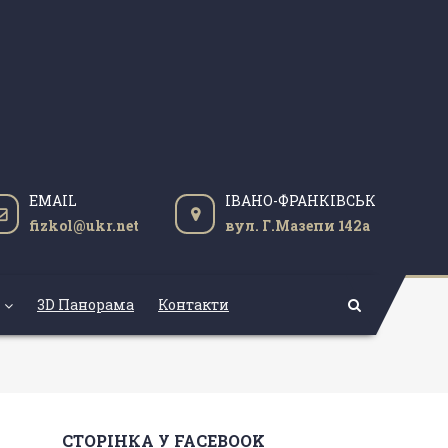
EMAIL
ІВАНО-ФРАНКІВСЬК
fizkol@ukr.net
вул. Г.Мазепи 142а
3D Панорама
Контакти
СТОРІНКА У FACEBOOK