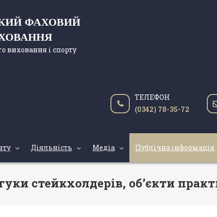
ЬКИЙ ФАХОВИЙ
ИХОВАННЯ
о виховання і спорту
ТЕЛЕФОН
(0342) 78-35-72
нту
Діяльність
Медіа
Публічна інформація
гуки стейкхолдерів, обʼєкти прак