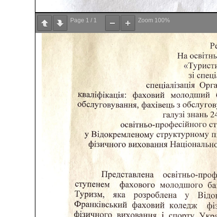
Page
1
/
1
Zoom
100%