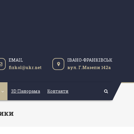
EMAIL
ІВАНО-ФРАНКІВСЬК
fizkol@ukr.net
вул. Г.Мазепи 142а
3D Панорама
Контакти
тики