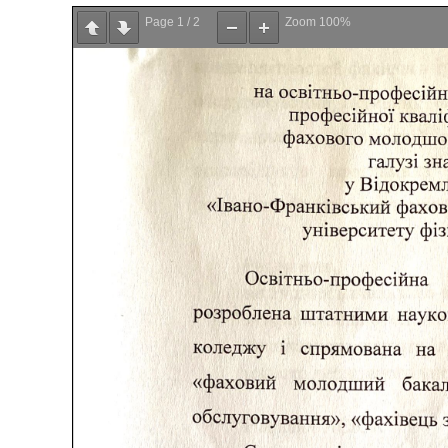
Page
1
/
2
Zoom
100%