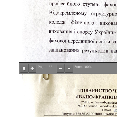
Page
1
/
2
Zoom
100%