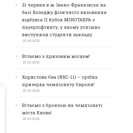
21 червня в м. Івано-Франківськ на
базі Коледжу фізичного виховання
відбувся ІІ Кубок МІНОТАВРА з
пауерліфтингу, у якому успішно
виступили студенти закладу
25.06.2026
Вітаємо з призовим місцем!
25.06.2026
Користова Єва (ФКС-11) — срібна
призерка чемпіонату Європи!
25.06.2026
Вітаємо з бронзою на чемпіонаті
міста Києва!
25.06.2026