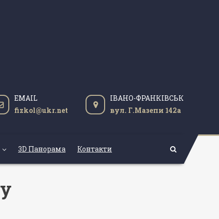
EMAIL
ІВАНО-ФРАНКІВСЬК
fizkol@ukr.net
вул. Г.Мазепи 142а
3D Панорама
Контакти
ту