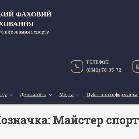
ЬКИЙ ФАХОВИЙ
ИХОВАННЯ
о виховання і спорту
ТЕЛЕФОН
(0342) 78-35-72
нту
Діяльність
Медіа
Публічна інформація
означка:
Майстер спор