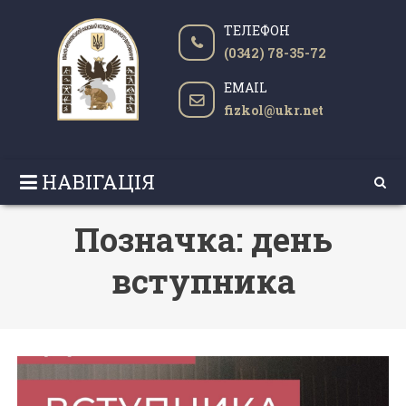
ТЕЛЕФОН
(0342) 78-35-72
EMAIL
fizkol@ukr.net
НАВІГАЦІЯ
Позначка:
день
вступника