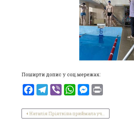
Поширти допис у соц.мережах:
Facebook
Telegram
Viber
WhatsApp
Messenger
Print
Навігація записів
Наталія Пріяткіна приймала участь у 34 зборах Західноукраїнського орнітологічного товариства