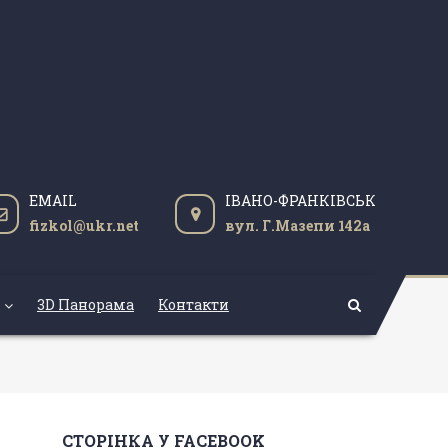
EMAIL
ІВАНО-ФРАНКІВСЬК
fizkol@ukr.net
вул. Г.Мазепи 142а
3D Панорама
Контакти
СТОРІНКА У FACEBOOK