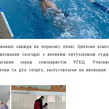
ованню завжди на першому плані. Циклова коміс
иховання сьогодні з великим ентузіазмом суди
змагання серед семінаристів УГКЦ. Учасни
ички та дух спорту, заслуговуючи на визнання 