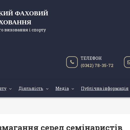
ЬКИЙ ФАХОВИЙ
ИХОВАННЯ
о виховання і спорту
ТЕЛЕФОН
(0342) 78-35-72
нту
Діяльність
Медіа
Публічна інформація
змагання серед семінаристів