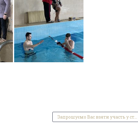
Запрошуємо Вас взяти участь у студентській науковій конференції «Фізична культура і спорт, туризм і рекреація – здоров’я нації»