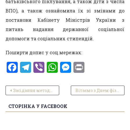
батьківського піклування, а також діти з числа
ВПО), а також ознайомила їх зі змінами до
постанови Кабінету Міністрів України з
питань надання державної соціальної
допомоги та соціальних стипендій.
Поширти допис у соц.мережах:
Facebook
Telegram
Viber
WhatsApp
Messenger
Print
Навігація записів
Засідання методичного обʼєднання класних керівників
Вітаємо з Днем фізичної культури і спорту!
СТОРІНКА У FACEBOOK