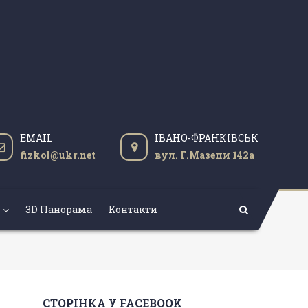
EMAIL
ІВАНО-ФРАНКІВСЬК
fizkol@ukr.net
вул. Г.Мазепи 142а
3D Панорама
Контакти
СТОРІНКА У FACEBOOK