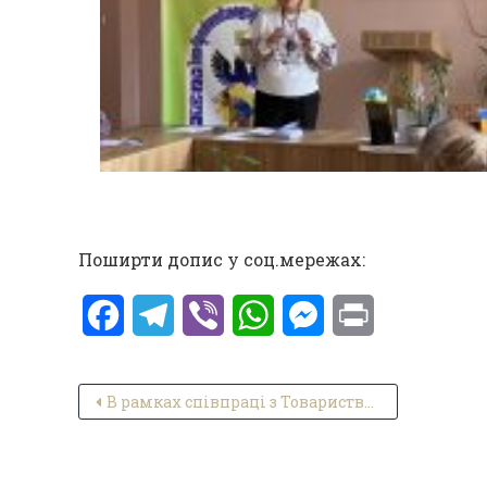
Поширти допис у соц.мережах:
Facebook
Telegram
Viber
WhatsApp
Messenger
Print
Навігація записів
В рамках співпраці з Товариством Червоного Хреста України та Коледжем проведено навчання