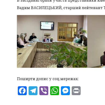
В засіданні брали участь представники юве
Вадим ВАСИЛЕЦЬКИЙ, старший лейтенант Те
Поширти допис у соц.мережах:
Facebook
Telegram
Viber
WhatsApp
Messenger
Print