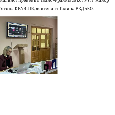
нальної превенції Івано-Франківської РУП, майор
тяна КРАВЦІВ, лейтенант Галина РЕДЬКО.