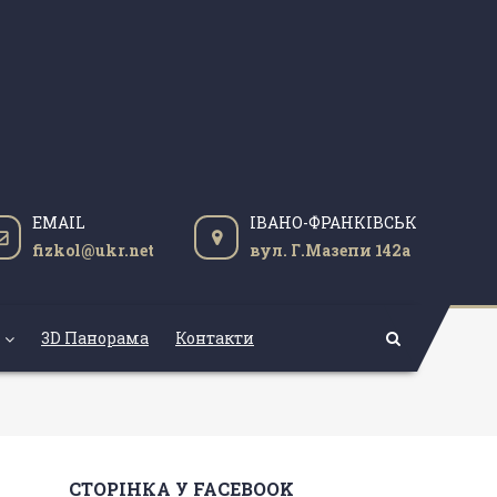
EMAIL
ІВАНО-ФРАНКІВСЬК
fizkol@ukr.net
вул. Г.Мазепи 142а
3D Панорама
Контакти
СТОРІНКА У FACEBOOK