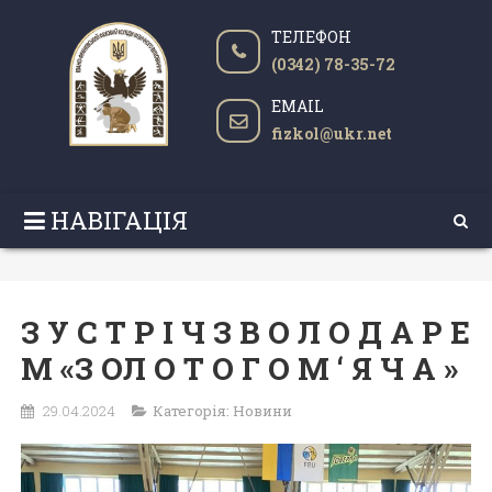
ТЕЛЕФОН
(0342) 78-35-72
EMAIL
fizkol@ukr.net
НАВІГАЦІЯ
З У С Т Р І Ч З В О Л О Д А Р Е
М «З ОЛ О Т О Г О М ‘ Я Ч А »
29.04.2024
Категорія:
Новини