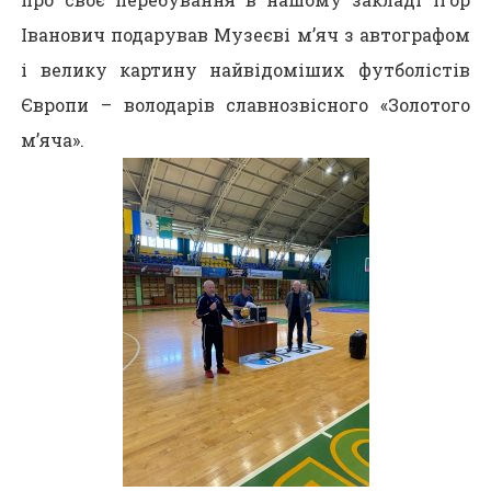
Іванович подарував Музеєві м’яч з автографом
і велику картину найвідоміших футболістів
Європи – володарів славнозвісного «Золотого
м’яча».