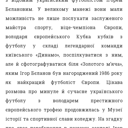
Бєлановим. У великому манежі вони мали
можливість не лише послухати заслуженого
майстра спорту, віце-чемпіона Європи,
володаря європейського Кубка кубків з
футболу у складі легендарної команди
київського «Динамо», поспілкуватися з ним,
але й сфотографуватися біля «Золотого м’яча»,
яким Ігор Бєланов був нагороджений 1986 року
як найкращий футболіст Європи. Цікава
розмова про минуле й сучасне українського
футболу з володарем престижного
європейського трофею продовжилась у Музеї
історії та спортивної слави коледжу. На згадку
про своє перебування в нашому закладі Ігор