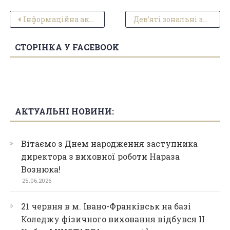
Навігація записів
Інформаційна акція «Обізнаність рятує життя» в форматі брейн-рингу.
Девʼяті зональні змагання «Надія нації».
СТОРІНКА У FACEBOOK
АКТУАЛЬНІ НОВИНИ:
Вітаємо з Днем народження заступника
директора з виховної роботи Нараза
Вознюка!
25.06.2026
21 червня в м. Івано-Франківськ на базі
Коледжу фізичного виховання відбувся ІІ