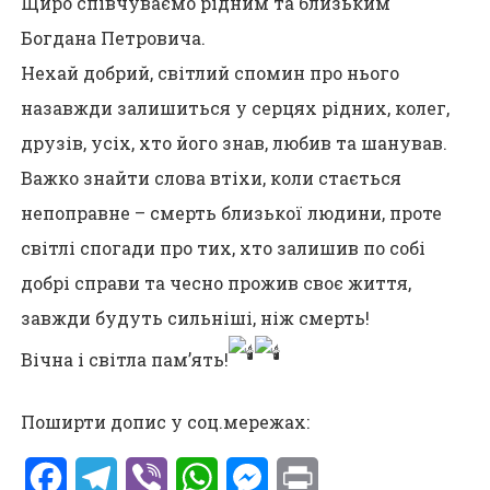
Щиро співчуваємо рідним та близьким
Богдана Петровича.
Нехай добрий, світлий спомин про нього
назавжди залишиться у серцях рідних, колег,
друзів, усіх, хто його знав, любив та шанував.
Важко знайти слова втіхи, коли стається
непоправне – смерть близької людини, проте
світлі спогади про тих, хто залишив по собі
добрі справи та чесно прожив своє життя,
завжди будуть сильніші, ніж смерть!
Вічна і світла пам’ять!
Поширти допис у соц.мережах:
Facebook
Telegram
Viber
WhatsApp
Messenger
Print