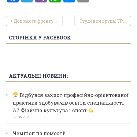
Навігація записів
Допомога фронту: автомобіль та FPV-дрони для 102-ї бригади ТрО
Cтуденти групи ТР-22 спеціальності 242 Туризм і рекреація успішно склали екзамен
СТОРІНКА У FACEBOOK
АКТУАЛЬНІ НОВИНИ:
Відбувся захист професійно-орієнтованої
практики здобувачів освіти спеціальності
А7 Фізична культура і спорт
17.06.2026
Чемпіон на помості!