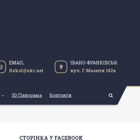
EMAIL
ІВАНО-ФРАНКІВСЬК
fizkol@ukr.net
вул. Г.Мазепи 142а
3D Панорама
Контакти
СТОРІНКА У FACEBOOK