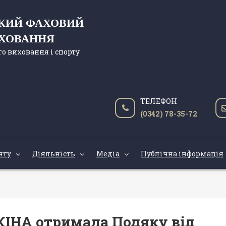
ЬКИЙ ФАХОВИЙ
ИХОВАННЯ
о виховання і спорту
ТЕЛЕФОН
(0342) 78-35-72
нту
Діяльність
Медіа
Публічна інформація
КІНА отримала Подяку від