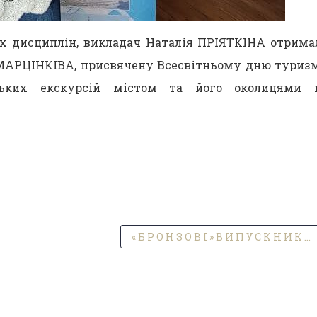
них дисциплін, викладач Наталія ПРІЯТКІНА отрима
а МАРЦІНКІВА, присвячену Всесвітньому дню туриз
ніцьких екскурсій містом та його околицями 
« Б Р О Н З О В І » В И П У С К Н И К И