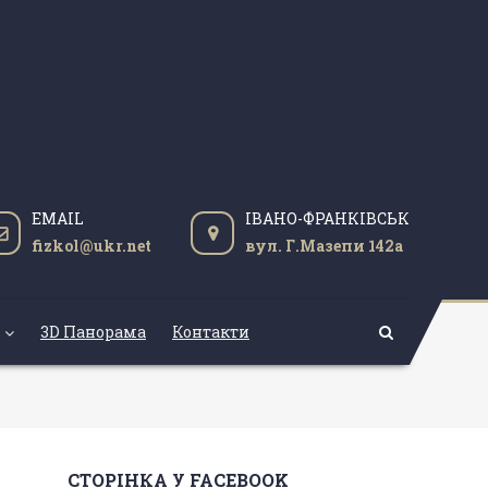
EMAIL
ІВАНО-ФРАНКІВСЬК
fizkol@ukr.net
вул. Г.Мазепи 142а
3D Панорама
Контакти
СТОРІНКА У FACEBOOK