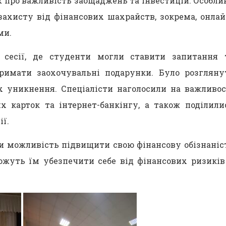
 про важливість заощаджень та інвестицій. Особли
ахисту від фінансових шахрайств, зокрема, онлай
ми.
 сесії, де студенти могли ставити запитання 
римати заохочувальні подарунки. Було розгляну
х уникнення. Спеціалісти наголосили на важливос
х карток та інтернет-банкінгу, а також поділили
ї.
и можливість підвищити свою фінансову обізнаніс
ожуть їм убезпечити себе від фінансових ризиків