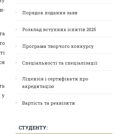
ву
н-
Порядок подання заяв
Розклад вступних іспитів 2025
та
то
Програма творчого конкурсу
ті
ся
Спеціальності та спеціалізації
Ліцензія і сертифікати про
ть
акредитацію
 у
Вартість та реквізити
СТУДЕНТУ: