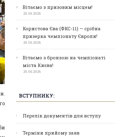
Вітаємо з призовим місцем!
25.06.2026
Користова Єва (ФКС-11) — срібна
призерка чемпіонату Європи!
25.06.2026
Вітаємо з бронзою на чемпіонаті
міста Києва!
25.06.2026
и.
ВСТУПНИКУ:
го
Перелік документів для вступу
би
Терміни прийому заяв