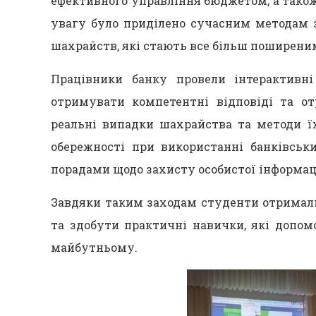
ефективного управління бюджетом, а також
увагу було приділено сучасним методам з
шахрайств, які стають все більш поширени
Працівники банку провели інтерактивні
отримувати компетентні відповіді та от
реальні випадки шахрайства та методи ї
обережності при використанні банківськи
порадами щодо захисту особистої інформаці
Завдяки таким заходам студенти отримал
та здобути практичні навички, які допом
майбутньому.