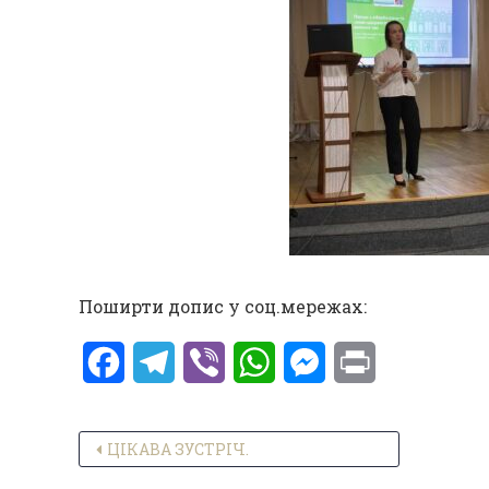
Поширти допис у соц.мережах:
Facebook
Telegram
Viber
WhatsApp
Messenger
Print
Навігація записів
ЦІКАВА ЗУСТРІЧ.