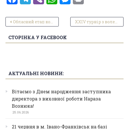
Навігація записів
Обласний етап конкурсу читців поезії
ХХІV турнір з волейболу серед юнаків пам’яті Володимира Кундельського
СТОРІНКА У FACEBOOK
АКТУАЛЬНІ НОВИНИ:
Вітаємо з Днем народження заступника
директора з виховної роботи Нараза
Вознюка!
25.06.2026
21 червня в м. Івано-Франківськ на базі