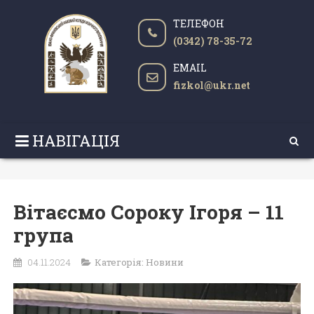
ТЕЛЕФОН
(0342) 78-35-72
EMAIL
fizkol@ukr.net
НАВІГАЦІЯ
Вітаєсмо Сороку Ігоря – 11
група
04.11.2024
Категорія:
Новини