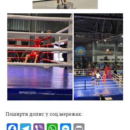
Поширти допис у соц.мережах:
Facebook
Telegram
Viber
WhatsApp
Messenger
Print