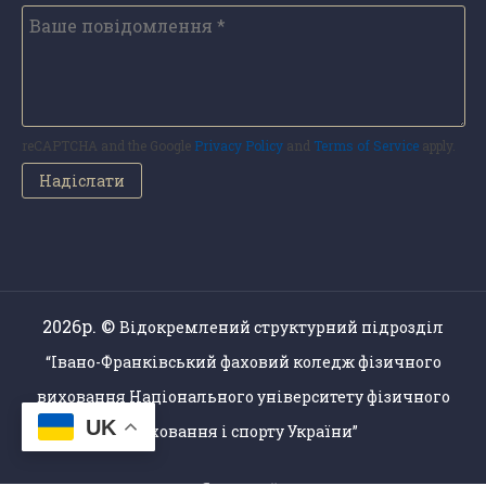
reCAPTCHA and the Google
Privacy Policy
and
Terms of Service
apply.
2026р. ©
Відокремлений структурний підрозділ
“Івано-Франківський фаховий коледж фізичного
виховання Національного університету фізичного
UK
виховання і спорту України”