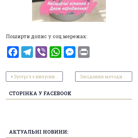
Поширти допис у соц.мережах:
Facebook
Telegram
Viber
WhatsApp
Messenger
Print
Навігація записів
Зустріч з випускником коледжу 1982 року
Засідання методичного об’єднання головних бухгалтерів закладів фахової передвищої освіти.
СТОРІНКА У FACEBOOK
АКТУАЛЬНІ НОВИНИ: