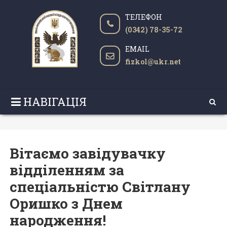
ТЕЛЕФОН
(0342) 78-35-72
EMAIL
fizkol@ukr.net
НАВІГАЦІЯ
Вітаємо завідувачку
відділенням за
спеціальністю Світлану
Оришко з Днем
народження!