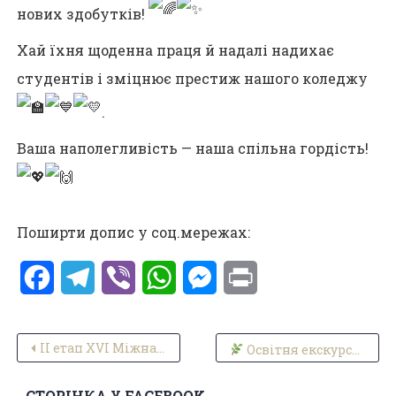
нових здобутків!
Хай їхня щоденна праця й надалі надихає
студентів і зміцнює престиж нашого коледжу
.
Ваша наполегливість — наша спільна гордість!
Поширти допис у соц.мережах:
Facebook
Telegram
Viber
WhatsApp
Messenger
Print
Навігація записів
ІІ етап XVІ Міжнародного мовно-літературного конкурсу імені Тараса Шевченка
Освітня екскурсія “Станіславські релікти” у рамках міжнародного проєкту!
СТОРІНКА У FACEBOOK