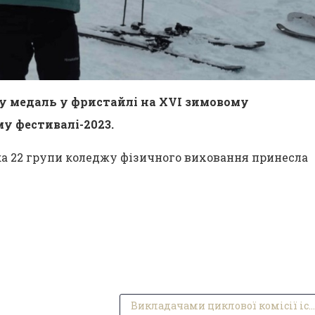
у медаль у фристайлі на XVI зимовому
 фестивалі-2023.
а 22 групи коледжу фізичного виховання принесла
Викладачами циклової комісії історії вшановано пам‘ятні дні пам’яті жертв Героїв Крут