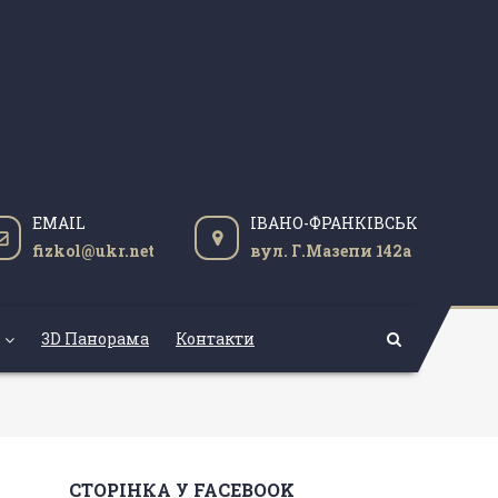
EMAIL
ІВАНО-ФРАНКІВСЬК
fizkol@ukr.net
вул. Г.Мазепи 142а
3D Панорама
Контакти
СТОРІНКА У FACEBOOK