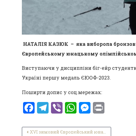
НАТАЛІЯ КАЗЮК
– яка виборола бронзов
Європейському юнацькому олімпійському
Виступаючи у дисципліни біг-ейр студентк
Україні першу медаль ЄЮОФ-2023.
Поширти допис у соц.мережах:
Facebook
Telegram
Viber
WhatsApp
Messenger
Print
Навігація записів
ХVI зимовий Європейський юнацький олімпійський фестиваль–2023