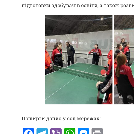
підготовки здобувачів освіти, а також розви
Поширти допис у соц.мережах:
Facebook
Telegram
Viber
WhatsApp
Messenger
Print