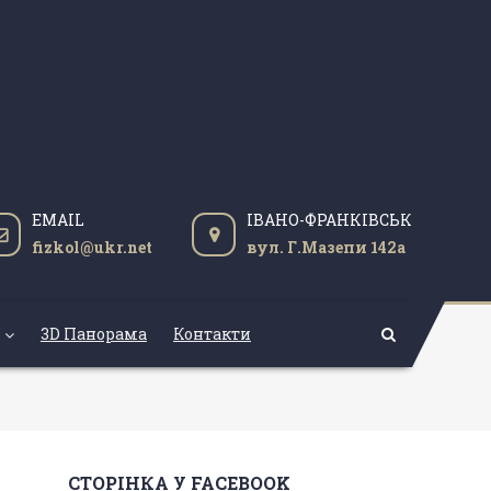
EMAIL
ІВАНО-ФРАНКІВСЬК
fizkol@ukr.net
вул. Г.Мазепи 142а
3D Панорама
Контакти
СТОРІНКА У FACEBOOK