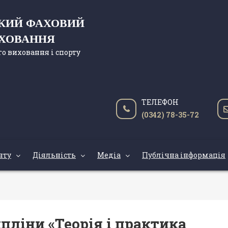
ЬКИЙ ФАХОВИЙ
ИХОВАННЯ
о виховання і спорту
ТЕЛЕФОН
(0342) 78-35-72
нту
Діяльність
Медіа
Публічна інформація
пліни «Теорія і практика