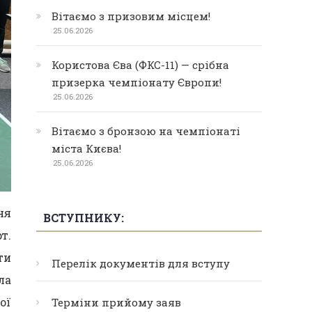
Вітаємо з призовим місцем!
25.06.2026
Користова Єва (ФКС-11) — срібна
призерка чемпіонату Європи!
25.06.2026
Вітаємо з бронзою на чемпіонаті
міста Києва!
25.06.2026
ня
ВСТУПНИКУ:
т.
ти
Перелік документів для вступу
ла
ої
Терміни прийому заяв