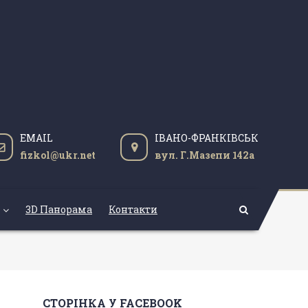
EMAIL
ІВАНО-ФРАНКІВСЬК
fizkol@ukr.net
вул. Г.Мазепи 142а
3D Панорама
Контакти
СТОРІНКА У FACEBOOK