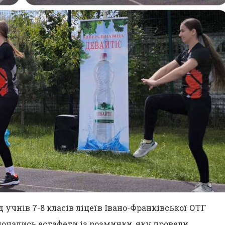
д учнів 7-8 класів ліцеїв Івано-Франківської ОТГ
почались естафети із розминки, яку провели