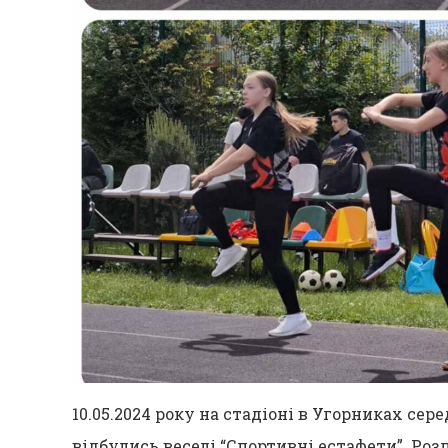
10.05.2024 року на стадіоні в Угорниках сере
відбулись веселі “Спортивні естафети”. Роз