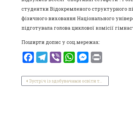
студентки Відокремленого структурного пі
фізичного виховання Національного універс
підготувала голова циклової комісії гімна
Поширти допис у соц.мережах:
Facebook
Telegram
Viber
WhatsApp
Messenger
Print
Навігація записів
Зустріч із здобувачами освіти та Директором автошколи № 1