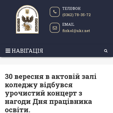
ТЕЛЕФОН
(0342) 78-35-72
EMAIL
fizkol@ukr.net
НАВІГАЦІЯ
30 вересня в актовій залі
коледжу відбувся
урочистий концерт з
нагоди Дня працівника
освіти.