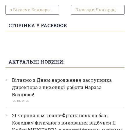
Навігація записів
Вітаємо Бондара Дмитра, який виборов перше місце на дистанції 1500м
З нагоди Дня працівників освіти студентський парламент щиро вітає вас зі святом !
СТОРІНКА У FACEBOOK
АКТУАЛЬНІ НОВИНИ:
Вітаємо з Днем народження заступника
директора з виховної роботи Нараза
Вознюка!
25.06.2026
21 червня в м. Івано-Франківськ на базі
Коледжу фізичного виховання відбувся ІІ
Кубок МІНОТАВРА з пауерліфтингу, у якому