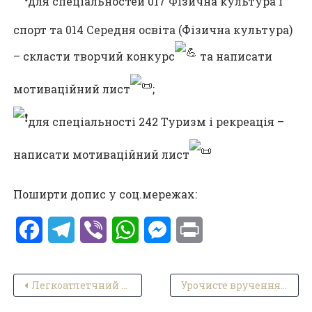
для спеціальностей 017 Фізична культура і
спорт та 014 Середня освіта (Фізична культура)
– скласти творчий конкурс
та написати
мотиваційний лист
;
для спеціальності 242 Туризм і рекреація –
написати мотиваційний лист
Поширти допис у соц.мережах:
Facebook
Telegram
Viber
WhatsApp
Messenger
Print
Навігація записів
Легкоатлетчний Чемпіонат України сезону 2024
Урочисте вручення дипломів випускникам коледжу 2024 року