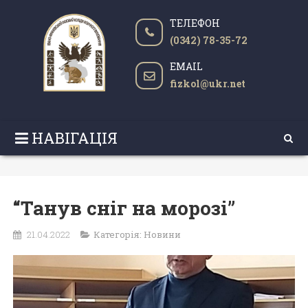
ТЕЛЕФОН
(0342) 78-35-72
EMAIL
fizkol@ukr.net
НАВІГАЦІЯ
“Танув сніг на морозі”
21.04.2022
Категорія:
Новини