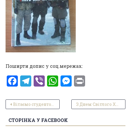
Поширти допис у соц.мережах:
Facebook
Telegram
Viber
WhatsApp
Messenger
Print
Навігація записів
Вітаємо студенток коледжу
З Днем Світлого Христового Воскресіння!
СТОРІНКА У FACEBOOK