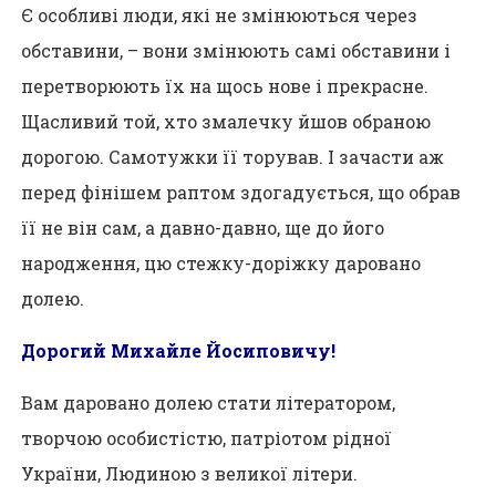
Є особливі люди, які не змінюються через
обставини, – вони змінюють самі обставини і
перетворюють їх на щось нове і прекрасне.
Щасливий той, хто змалечку йшов обраною
дорогою. Самотужки її торував. І зачасти аж
перед фінішем раптом здогадується, що обрав
її не він сам, а давно-давно, ще до його
народження, цю стежку-доріжку даровано
долею.
Дорогий Михайле Йосиповичу!
Вам даровано долею стати літератором,
творчою особистістю, патріотом рідної
України, Людиною з великої літери.