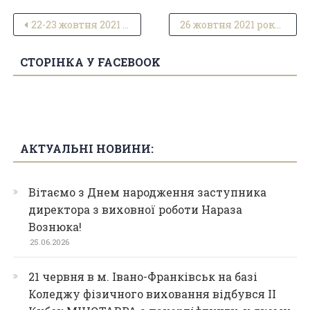
Навігація записів
22-23 жовтня 2021 р. відбувся ХХІ турнір з волейболу серед юнаків пам’яті Володимира Кундельського.
26 жовтня 2021 року відбувся І етап конкурсу поезії серед студентів І-ІІІ курсів, присвяченого Дня української мови та писемності.
СТОРІНКА У FACEBOOK
АКТУАЛЬНІ НОВИНИ:
Вітаємо з Днем народження заступника
директора з виховної роботи Нараза
Вознюка!
25.06.2026
21 червня в м. Івано-Франківськ на базі
Коледжу фізичного виховання відбувся ІІ