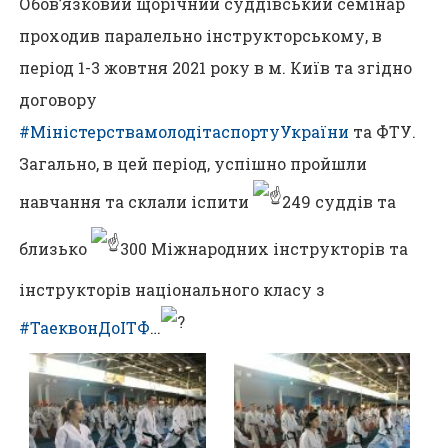
Обов’язковий щорічний суддівський семінар
проходив паралельно інструкторському, в
період 1-3 жовтня 2021 року в м. Київ та згідно
договору
#МіністерствамолодітаспортуУкраїни
та ФТУ.
Загально, в цей період, успішно пройшли
навчання та склали іспити
249 суддів та
близько
300 Міжнародних інструкторів та
інструкторів національного класу з
#ТаеквонДоІТФ
…