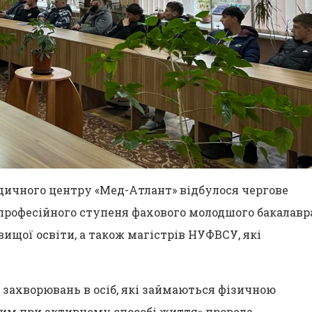
едичного центру «Мед-Атлант» відбулося чергове
-професійного ступеня фахового молодшого бакалавра
вищої освіти, а також магістрів НУФВСУ, які
 захворювань в осіб, які займаються фізичною
вим при активному способі життя» провела