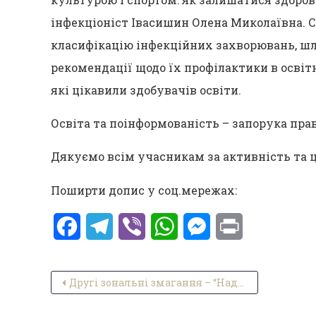
інфекціоніст Івасишин Олена Миколаївна. С
класифікацію інфекційних захворювань, шл
рекомендації щодо їх профілактики в освітн
які цікавили здобувачів освіти.
Освіта та поінформованість – запорука прав
Дякуємо всім учасникам за активність та ц
Поширти допис у соц.мережах:
Facebook
Telegram
Viber
WhatsApp
Messenger
Print
Навігація записів
Другі зональні змагання – “Надія Нації”!