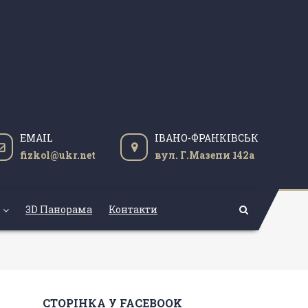
EMAIL
ІВАНО-ФРАНКІВСЬК
fizkol@ukr.net
вул. Г.Мазепи 142а
3D Панорама
Контакти
СТОРІНКА У FACEBOOK