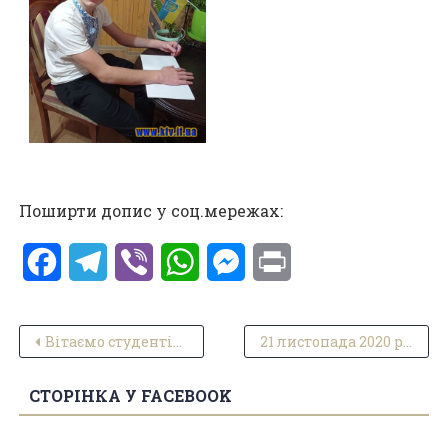
Поширти допис у соц.мережах:
Facebook
Telegram
Viber
WhatsApp
Messenger
Print
Навігація записів
Вітаємо студентів коледжу з успішним виступом
21 листопада 2020 року День Гідності та Свободи
СТОРІНКА У FACEBOOK