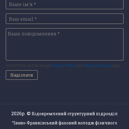
reCAPTCHA and the Google
Privacy Policy
and
Terms of Service
apply.
2026р. ©
Відокремлений структурний підрозділ
“Івано-Франківський фаховий коледж фізичного