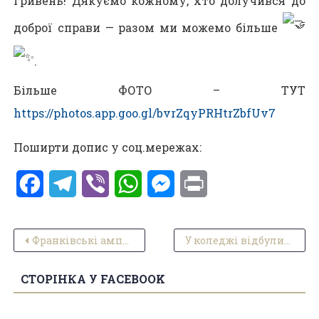
гривень! Дякуємо кожному, хто долучився до
доброї справи — разом ми можемо більше
.
Більше ФОТО – ТУТ
https://photos.app.goo.gl/bvrZqyPRHtrZbfUv7
Поширти допис у соц.мережах:
Facebook
Telegram
Viber
WhatsApp
Messenger
Print
Навігація записів
Франківські ампфутболісти та студенти зіграють матч «Незламності та пошани»
У коледжі відбулися фінальні матчі Кубку Гідності.
СТОРІНКА У FACEBOOK