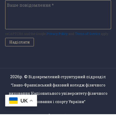
reCAPTCHA and the Google
Privacy Policy
and
Terms of Service
apply.
2026р. ©
Відокремлений структурний підрозділ
“Івано-Франківський фаховий коледж фізичного
виховання Національного університету фізичного
UK
виховання і спорту України”