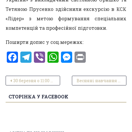
Тетяною Прусенко здійснили екскурсію в КСК
«Лідер» з метою формування спеціальних
компетенцій та професійної підготовки.
Поширти допис у соц.мережах:
Facebook
Telegram
Viber
WhatsApp
Messenger
Print
Навігація записів
30 березня о 11:00 на базі коледжу відбудуться спортивні змагання “Надія нації”
Весняні навчання “Весна 2023 року”
СТОРІНКА У FACEBOOK