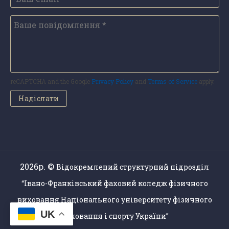
reCAPTCHA and the Google
Privacy Policy
and
Terms of Service
apply.
2026р. ©
Відокремлений структурний підрозділ
“Івано-Франківський фаховий коледж фізичного
виховання Національного університету фізичного
UK
виховання і спорту України”