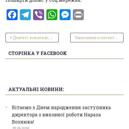
Facebook
Telegram
Viber
WhatsApp
Messenger
Print
Навігація записів
Девʼяті зональні змагання «Надія нації».
Змагання з легкої атлетики
СТОРІНКА У FACEBOOK
АКТУАЛЬНІ НОВИНИ:
Вітаємо з Днем народження заступника
директора з виховної роботи Нараза
Вознюка!
25.06.2026