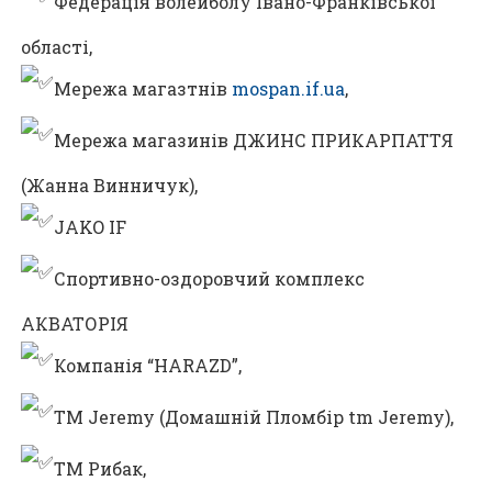
Федерація волейболу Івано-Франківської
області,
Мережа магазтнів
mospan.if.ua
,
Мережа магазинів ДЖИНС ПРИКАРПАТТЯ
(Жанна Винничук),
JAKO IF
Спортивно-оздоровчий комплекс
АКВАТОРІЯ
Компанія “HARAZD”,
ТМ Jeremy (Домашній Пломбір tm Jeremy),
ТМ Рибак,