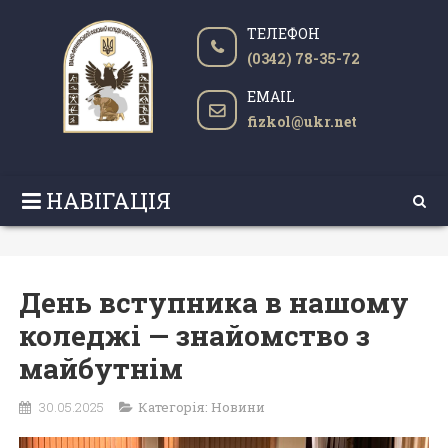
ТЕЛЕФОН
(0342) 78-35-72
EMAIL
fizkol@ukr.net
НАВІГАЦІЯ
День вступника в нашому
коледжі — знайомство з
майбутнім
30.05.2025
Категорія:
Новини