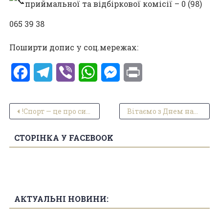
приймальної та відбіркової комісії – 0 (98)
065 39 38
Поширти допис у соц.мережах:
Facebook
Telegram
Viber
WhatsApp
Messenger
Print
Навігація записів
!Спорт — це про силу, витримку, згуртованість і відновлення!
Вітаємо з Днем народження заступника з виховної роботи!
СТОРІНКА У FACEBOOK
АКТУАЛЬНІ НОВИНИ: