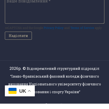
reCAPTCHA and the Google
Privacy Policy
and
Terms of Service
apply.
2026р. ©
Відокремлений структурний підрозділ
“Івано-Франківський фаховий коледж фізичного
виховання Національного університету фізичного
UK
виховання і спорту України”