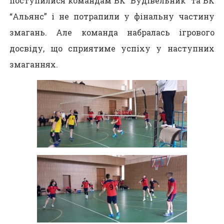
поступилися командам ВК “Будівельник” та ВК
“Альянс” і не потрапили у фінальну частину
змагань. Але команда набралась ігрового
досвіду, що сприятиме успіху у наступних
змаганнях.