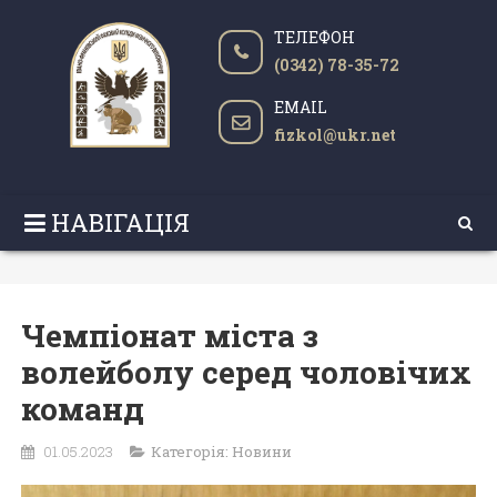
ТЕЛЕФОН
(0342) 78-35-72
EMAIL
fizkol@ukr.net
НАВІГАЦІЯ
Чемпіонат міста з
волейболу серед чоловічих
команд
01.05.2023
Категорія:
Новини