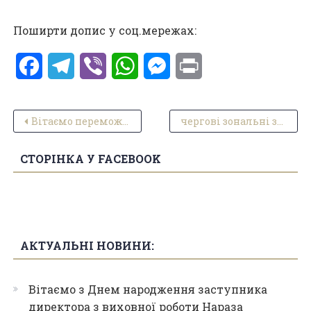
Поширти допис у соц.мережах:
Facebook
Telegram
Viber
WhatsApp
Messenger
Print
Навігація записів
Вітаємо переможців, бажаємо подальших успіхів на спортивній арені.
чергові зональні змагання “Надія Нації” Галицька територіальна громада
СТОРІНКА У FACEBOOK
АКТУАЛЬНІ НОВИНИ:
Вітаємо з Днем народження заступника
директора з виховної роботи Нараза