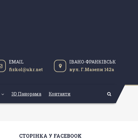
EMAIL
ІВАНО-ФРАНКІВСЬК
fizkol@ukr.net
вул. Г.Мазепи 142а
3D Панорама
Контакти
СТОРІНКА У FACEBOOK